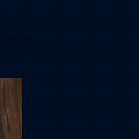
de 9:30 a 13:00 hs.