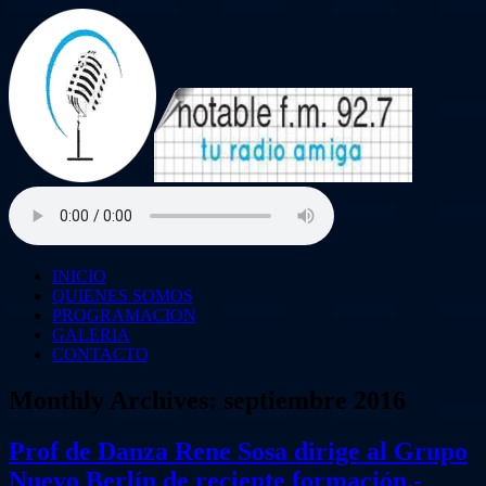
INICIO
QUIENES SOMOS
PROGRAMACION
GALERIA
CONTACTO
Monthly Archives:
septiembre 2016
Prof de Danza Rene Sosa dirige al Grupo
Nuevo Berlín de reciente formación.-